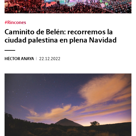
Tags:
#Rincones
Caminito de Belén: recorremos la
#Tendencias
ciudad palestina en plena Navidad
#Cultura
HÉCTOR ANAYA
|
22.12.2022
#Estilo
#Marcianadas
#Pantallas
#Planes