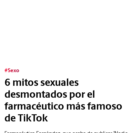
Tags:
#Tendencias
#Cultura
#Sexo
#Estilo
6 mitos sexuales
#Marcianadas
desmontados por el
farmacéutico más famoso
#Pantallas
de TikTok
#Planes
Farmacéutico Fernández, que acaba de publicar 'Nadie