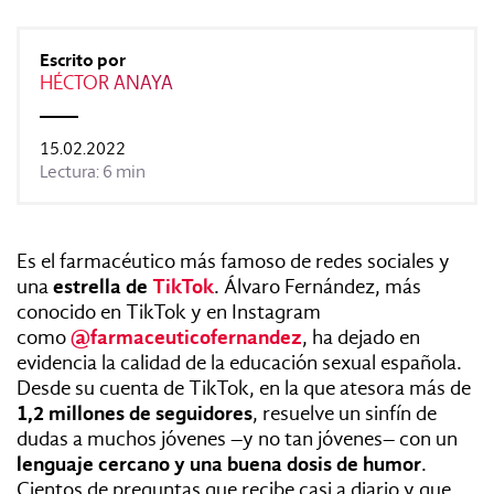
REVISTAS:
VIS-À-VIS
MINE
Escrito por
HÉCTOR ANAYA
15.02.2022
Lectura: 6 min
Es el farmacéutico más famoso de redes sociales y
una
estrella de
TikTok
. Álvaro Fernández, más
conocido en TikTok y en Instagram
como
@farmaceuticofernandez
, ha dejado en
evidencia la calidad de la educación sexual española.
Desde su cuenta de TikTok, en la que atesora más de
1,2 millones de seguidores
, resuelve un sinfín de
dudas a muchos jóvenes –y no tan jóvenes– con un
lenguaje cercano y una buena dosis de humor
.
Cientos de preguntas que recibe casi a diario y que,