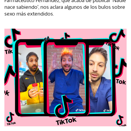
#Gastro
nace sabiendo', nos aclara algunos de los bulos sobre
sexo más extendidos.
#Caras
#Diseño
#Sexo
#Dinero
#Rincones