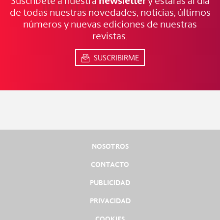
NOTICIAS
FRESCAS
newsletter
Suscríbete a nuestra
y estarás al día
de todas nuestras novedades, noticias, últimos
números y nuevas ediciones de nuestras
revistas.
SUSCRIBIRME
NOSOTROS
CONTACTO
PUBLICIDAD
PRIVACIDAD
COOKIES