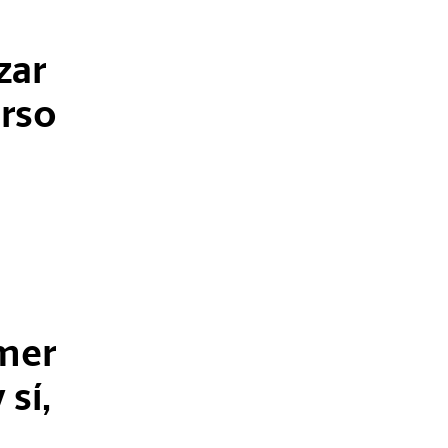
zar
urso
imer
 sí,