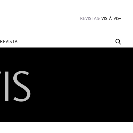
#Diseño
#Sexo
#Dinero
#Rincones
REVISTAS:
VIS-À-VIS
MINE
REVISTA
IS