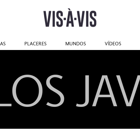
tilo
#Marcianadas
#Pantallas
#Planes
#Gastro
#Caras
IAS
PLACERES
MUNDOS
VÍDEOS
LOS JAV