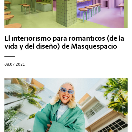
#Gastro
#Caras
El interiorismo para románticos (de la
#Diseño
vida y del diseño) de Masquespacio
#Sexo
08.07.2021
#Dinero
#Rincones