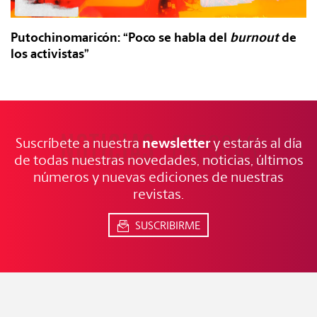
Putochinomaricón: “Poco se habla del
burnout
de
los activistas”
NOTICIAS
FRESCAS
newsletter
Suscríbete a nuestra
y estarás al día
de todas nuestras novedades, noticias, últimos
números y nuevas ediciones de nuestras
revistas.
SUSCRIBIRME