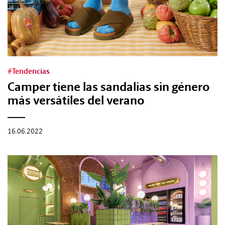
Tags:
#Tendencias
#Tendencias
Camper tiene las sandalias sin género
#Cultura
más versátiles del verano
#Estilo
16.06.2022
#Marcianadas
#Pantallas
#Planes