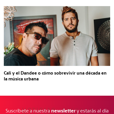
Cali y el Dandee o cómo sobrevivir una década en
la música urbana
NOTICIAS
FRESCAS
newsletter
Suscríbete a nuestra
y estarás al día