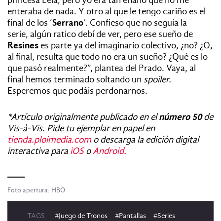
enteraba de nada. Y otro al que le tengo cariño es el
final de los ‘
Serrano
‘. Confieso que no seguía la
serie, algún ratico debí de ver, pero ese sueño de
Resines
es parte ya del imaginario colectivo, ¿no? ¿O,
al final, resulta que todo no era un sueño? ¿Qué es lo
que pasó realmente?”, plantea del Prado. Vaya, al
final hemos terminado soltando un
spoiler.
Esperemos que podáis perdonarnos.
*Artículo originalmente publicado en el
número 50
de
Vis-à-Vis.
Pide tu ejemplar en papel en
tienda.ploimedia.com
o descarga la edición digital
interactiva para
iOS
o
Android.
Foto apertura: HBO
TAGS
#Juego de Tronos
#Pantallas
#Series