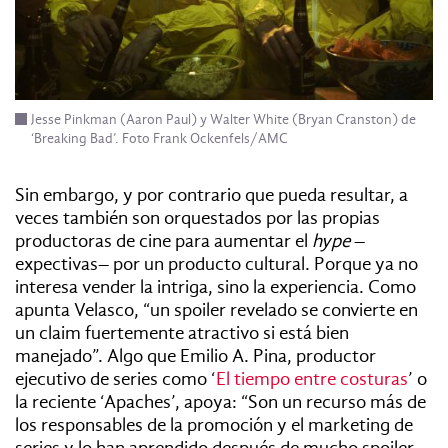
Jesse Pinkman (Aaron Paul) y Walter White (Bryan Cranston) de
‘Breaking Bad’. Foto Frank Ockenfels/AMC
Sin embargo, y por contrario que pueda resultar, a
veces también son orquestados por las propias
productoras de cine para aumentar el
hype
–
expectivas– por un producto cultural. Porque ya no
interesa vender la intriga, sino la experiencia. Como
apunta Velasco, “un spoiler revelado se convierte en
un claim fuertemente atractivo si está bien
manejado”. Algo que Emilio A. Pina, productor
ejecutivo de series como ‘
El tiempo entre costuras
’ o
la reciente ‘Apaches’, apoya: “Son un recurso más de
los responsables de la promoción y el marketing de
series y lo han aprendido después de mucho spoiler