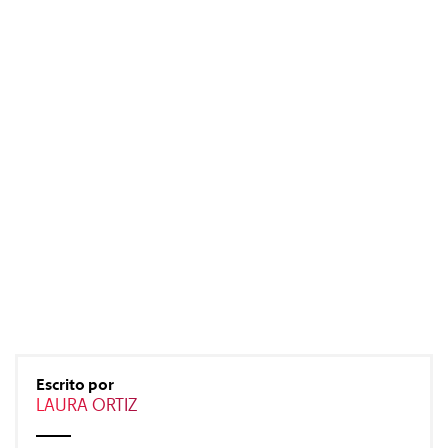
#Gastro
#Caras
#Diseño
#Sexo
#Dinero
#Rincones
Escrito por
LAURA ORTIZ