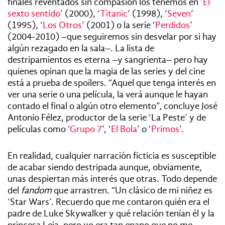
finales reventados sin compasión los tenemos en ‘
El
sexto sentido
’ (2000), ‘
Titanic
’ (1998), ‘
Seven
’
(1995), ‘
Los Otros
’ (2001) o la serie ‘
Perdidos
’
(2004-2010) –que seguiremos sin desvelar por si hay
algún rezagado en la sala–. La lista de
destripamientos es eterna –y sangrienta– pero hay
quienes opinan que la magia de las series y del cine
está a prueba de spoilers. “Aquel que tenga interés en
ver una serie o una película, la verá aunque le hayan
contado el final o algún otro elemento”, concluye José
Antonio Félez, productor de la serie ‘La Peste’ y de
películas como ‘
Grupo 7
’, ‘
El Bola
’ o ‘
Primos
’.
En realidad, cualquier narración ficticia es susceptible
de acabar siendo destripada aunque, obviamente,
unas despiertan más interés que otras. Todo depende
del
fandom
que arrastren. “Un clásico de mi niñez es
‘Star Wars’. Recuerdo que me contaron quién era el
padre de Luke Skywalker y qué relación tenían él y la
princesa Leia, pero yo era tan enano que no me