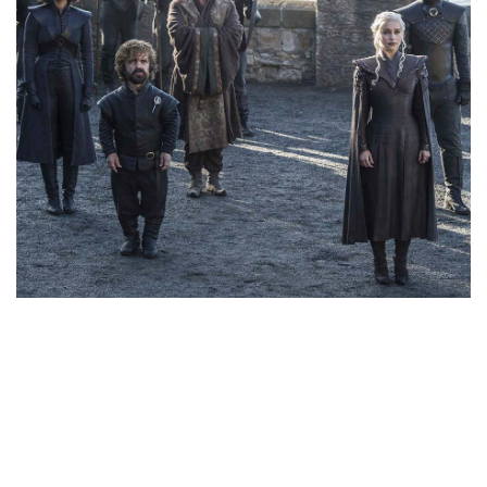
Tags:
#Tendencias
#Cultura
#Estilo
#Marcianadas
#Pantallas
#Planes