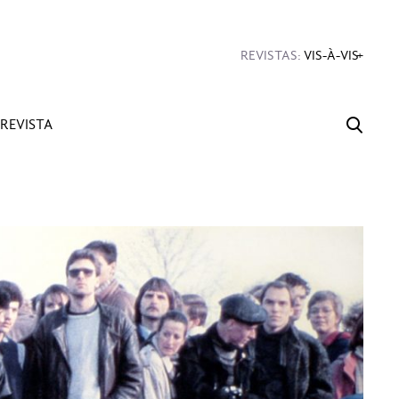
#Diseño
#Sexo
#Dinero
#Rincones
REVISTAS:
VIS-À-VIS
MINE
REVISTA