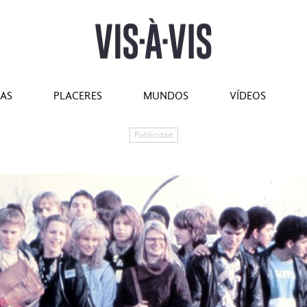
tilo
#Marcianadas
#Pantallas
#Planes
#Gastro
#Caras
IAS
PLACERES
MUNDOS
VÍDEOS