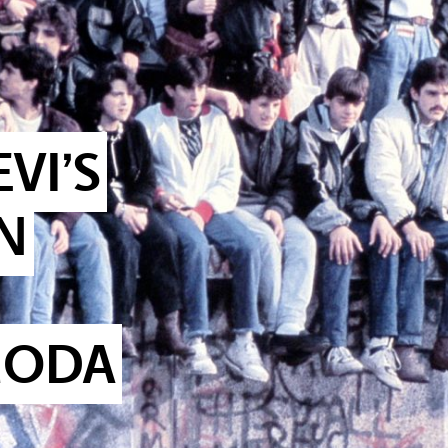
VI’S
N
MODA