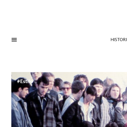
Tags:
#Tendencias
#Cultura
#Es
HISTOR
#Estilo