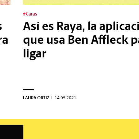
#Caras
s
Así es Raya, la aplica
ra
que usa Ben Affleck p
ligar
LAURA ORTIZ
|
14.05.2021