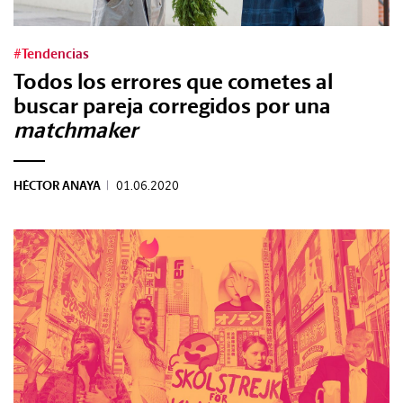
#Gastro
#Tendencias
#Caras
Todos los errores que cometes al
buscar pareja corregidos por una
#Diseño
matchmaker
#Sexo
HÉCTOR ANAYA
|
01.06.2020
#Dinero
#Rincones