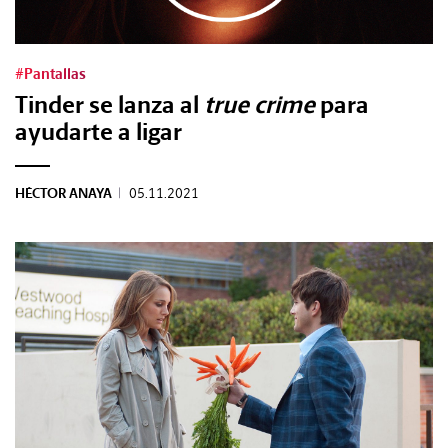
Tags:
#Pantallas
Tinder se lanza al
true crime
para
#Tendencias
ayudarte a ligar
#Cultura
HÉCTOR ANAYA
|
05.11.2021
#Estilo
#Marcianadas
#Pantallas
#Planes