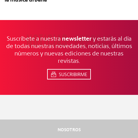
NOTICIAS
FRESCAS
newsletter
Suscríbete a nuestra
y estarás al día
de todas nuestras novedades, noticias, últimos
números y nuevas ediciones de nuestras
revistas.
SUSCRIBIRME
NOSOTROS