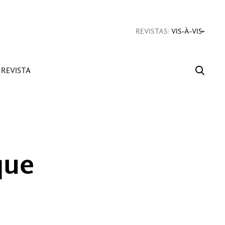
#Diseño
#Sexo
#Dinero
#Rincones
REVISTAS:
VIS-À-VIS
MINE
REVISTA
que