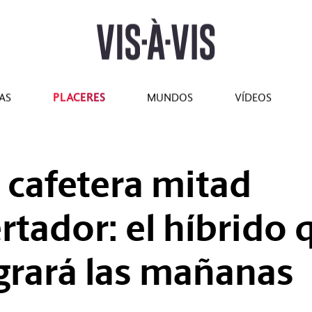
tilo
#Marcianadas
#Pantallas
#Planes
#Gastro
#Caras
PLACERES
AS
MUNDOS
VÍDEOS
 cafetera mitad
rtador: el híbrido 
egrará las mañanas