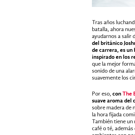
Tras años luchand
batalla, ahora nue
ayudarnos a salir 
del británico Jos
de carrera, es un
inspirado en los r
que la mejor forma
sonido de una alar
suavemente los cin
Por eso,
con
The B
suave aroma del c
sobre madera de n
la hora fijada co
También tiene un r
café o té, además 