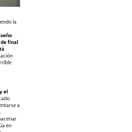
endo la
iseño
de final
tá
gación
rible
y el
icado
entarse a
.
lmacenar
núa en