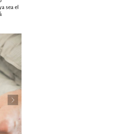
o
a sea el
á