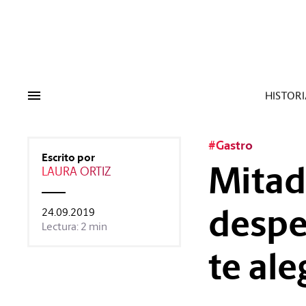
Tags:
#Tendencias
#Cultura
#Es
HISTORI
#Gastro
Escrito por
Mitad
LAURA ORTIZ
despe
24.09.2019
Lectura: 2 min
te al