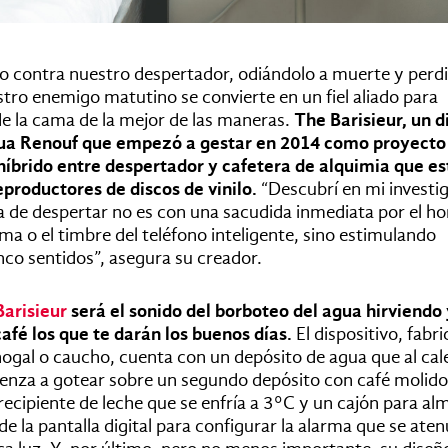
o contra nuestro despertador, odiándolo a muerte y perdi
stro enemigo matutino se convierte en un fiel aliado para
de la cama de la mejor de las maneras.
The Barisieur, un d
hua Renouf que empezó a gestar en 2014 como proyecto 
 híbrido entre despertador y cafetera de alquimia que es
eproductores de discos de vinilo.
“Descubrí en mi investi
 de despertar no es con una sacudida inmediata por el hor
ma o el timbre del teléfono inteligente, sino estimulando
co sentidos”, asegura su creador.
arisieur
será el sonido del borboteo del agua hirviendo 
afé los que te darán los buenos días.
El dispositivo, fabr
ogal o caucho, cuenta con un depósito de agua que al cal
mienza a gotear sobre un segundo depósito con café molido
ecipiente de leche que se enfría a 3°C y un cajón para a
de la pantalla digital para configurar la alarma que se ate