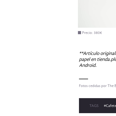
Precio: 380€
**Artículo origina
papel en tienda.pl
Android.
Fotos cedidas por The B
TAGS
#Cafet