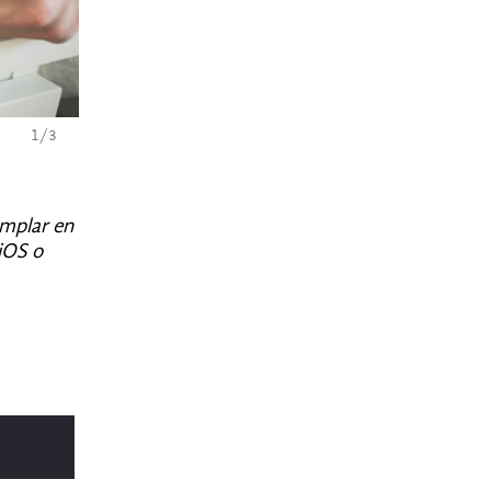
1
/
3
emplar en
 iOS o