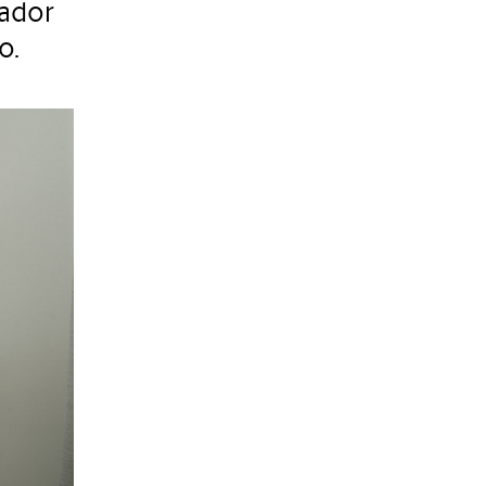
tador
o.