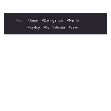
TAGS
#Amor
#Dating show
#Netflix
#Reality
#San Valentín
#Sexo