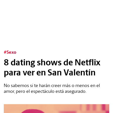
Tags:
#Tendencias
#Cultura
#Sexo
8 dating shows de Netflix
#Estilo
para ver en San Valentín
#Marcianadas
No sabemos si te harán creer más o menos en el
#Pantallas
amor, pero el espectáculo está asegurado.
#Planes