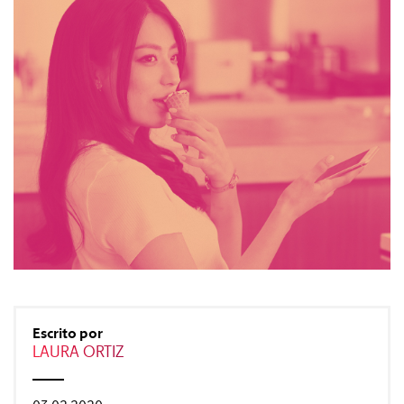
#Gastro
#Caras
#Diseño
#Sexo
#Dinero
#Rincones
Escrito por
LAURA ORTIZ