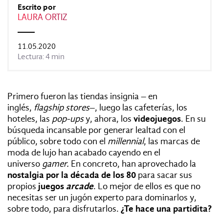
REVISTAS:
VIS-À-VIS
MINE
Escrito por
LAURA ORTIZ
11.05.2020
Lectura: 4 min
Primero fueron las tiendas insignia – en
inglés,
flagship stores
–, luego las cafeterías, los
hoteles, las
pop-ups
y, ahora, los
videojuegos
. En su
búsqueda incansable por generar lealtad con el
público, sobre todo con el
millennial
, las marcas de
moda de lujo han acabado cayendo en el
universo
gamer.
En concreto, han aprovechado la
nostalgia por la década de los 80
para sacar sus
propios
juegos
arcade
. Lo mejor de ellos es que no
necesitas ser un jugón experto para dominarlos y,
sobre todo, para disfrutarlos.
¿Te hace una partidita?