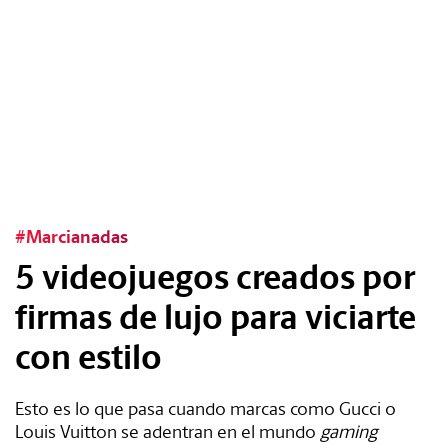
Tags:
#Tendencias
#Cultura
#Marcianadas
#Estilo
5 videojuegos creados por
#Marcianadas
firmas de lujo para viciarte
con estilo
#Pantallas
Esto es lo que pasa cuando marcas como Gucci o
#Planes
Louis Vuitton se adentran en el mundo
gaming