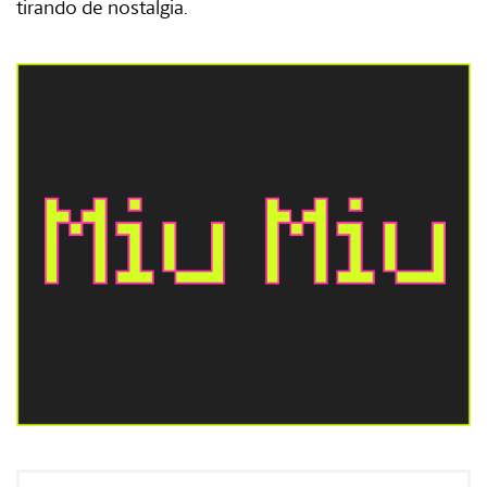
tirando de nostalgia.
#Gastro
#Caras
#Diseño
#Sexo
#Dinero
#Rincones