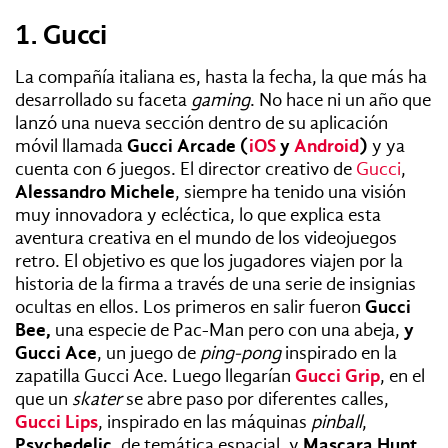
1. Gucci
La compañía italiana es, hasta la fecha, la que más ha
desarrollado su faceta
gaming
. No hace ni un año que
lanzó una nueva sección dentro de su aplicación
móvil llamada
Gucci Arcade (
iOS
y
Android
)
y ya
cuenta con 6 juegos. El director creativo de
Gucci
,
Alessandro Michele
, siempre ha tenido una visión
muy innovadora y ecléctica, lo que explica esta
aventura creativa en el mundo de los videojuegos
retro. El objetivo es que los jugadores viajen por la
historia de la firma a través de una serie de insignias
ocultas en ellos. Los primeros en salir fueron
Gucci
Bee,
una especie de Pac-Man pero con una abeja,
y
Gucci Ace
, un juego de
ping-pong
inspirado en la
zapatilla Gucci Ace. Luego llegarían
Gucci Grip
,
en el
que un
skater
se abre paso por diferentes calles,
Gucci Lips
, inspirado en las máquinas
pinball
,
Psychedelic
, de temática espacial, y
Mascara Hunt
,