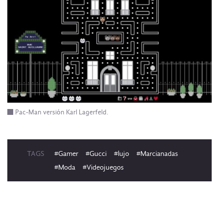
Pac-Man versión Karl Lagerfeld.
TAGS
#Gamer
#Gucci
#lujo
#Marcianadas
#Moda
#Videojuegos