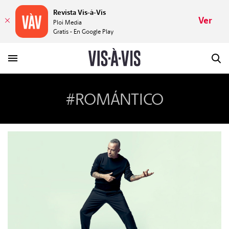
Revista Vis-à-Vis
Ver
Ploi Media
Gratis - En Google Play
#ROMÁNTICO
HISTORIAS
PLACERES
MUNDOS
VÍDEOS
REVISTA