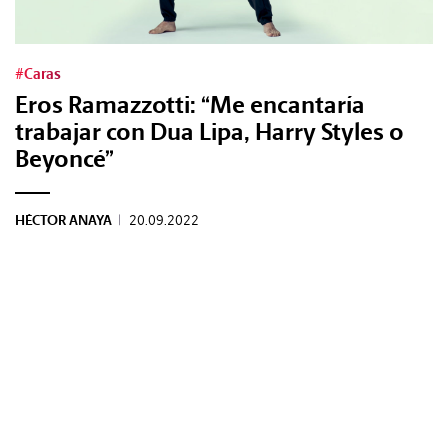
Tags:
#Caras
Eros Ramazzotti: “Me encantaría
#Tendencias
trabajar con Dua Lipa, Harry Styles o
Beyoncé”
#Cultura
HÉCTOR ANAYA
|
20.09.2022
#Estilo
#Marcianadas
#Pantallas
#Planes