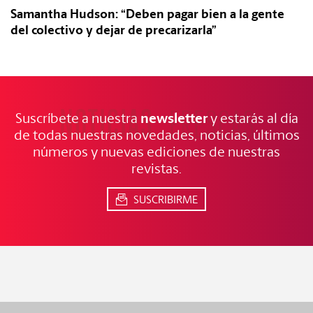
Samantha Hudson: “Deben pagar bien a la gente
del colectivo y dejar de precarizarla”
NOTICIAS
FRESCAS
newsletter
Suscríbete a nuestra
y estarás al día
de todas nuestras novedades, noticias, últimos
números y nuevas ediciones de nuestras
revistas.
SUSCRIBIRME