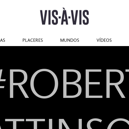
tilo
#Marcianadas
#Pantallas
#Planes
#Gastro
#Caras
IAS
PLACERES
MUNDOS
VÍDEOS
#ROBER