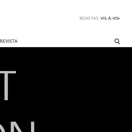
#Diseño
#Sexo
#Dinero
#Rincones
REVISTAS:
VIS-À-VIS
MINE
REVISTA
T