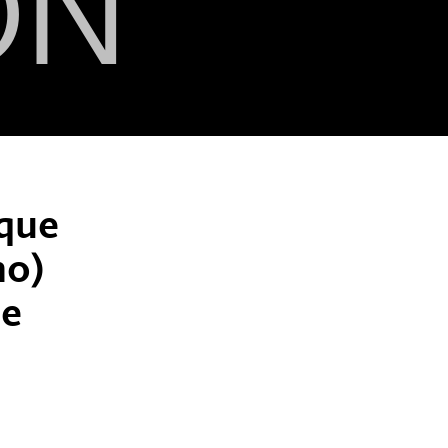
ON
 que
no)
de