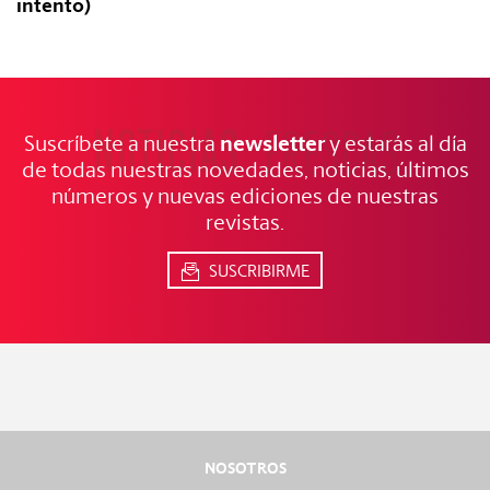
intento)
NOTICIAS
FRESCAS
newsletter
Suscríbete a nuestra
y estarás al día
de todas nuestras novedades, noticias, últimos
números y nuevas ediciones de nuestras
revistas.
SUSCRIBIRME
NOSOTROS