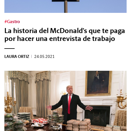
Tags:
#Gastro
La historia del McDonald’s que te paga
#Tendencias
por hacer una entrevista de trabajo
#Cultura
LAURA ORTIZ
|
24.05.2021
#Estilo
#Marcianadas
#Pantallas
#Planes