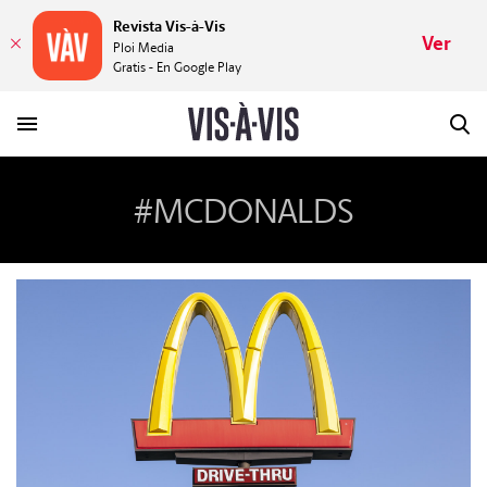
Revista Vis-à-Vis
Ver
Ploi Media
Gratis - En Google Play
#MCDONALDS
HISTORIAS
PLACERES
MUNDOS
VÍDEOS
REVISTA