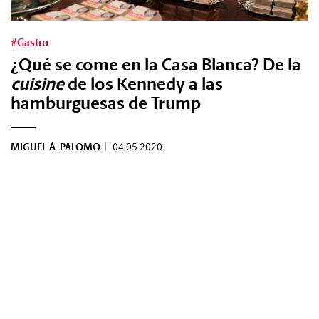
#Gastro
#Gastro
#Caras
¿Qué se come en la Casa Blanca? De la
cuisine
de los Kennedy a las
#Diseño
hamburguesas de Trump
#Sexo
MIGUEL Á. PALOMO
|
04.05.2020
#Dinero
#Rincones