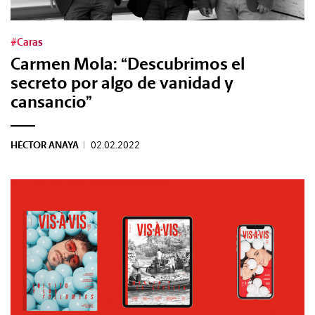
#Gastro
#Caras
#Caras
Carmen Mola: “Descubrimos el
secreto por algo de vanidad y
#Diseño
cansancio”
#Sexo
HÉCTOR ANAYA
|
02.02.2022
#Dinero
#Rincones