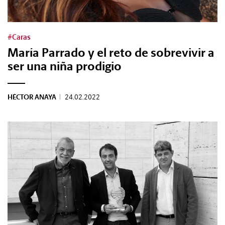
Tags:
#Caras
María Parrado y el reto de sobrevivir a
#Tendencias
ser una niña prodigio
#Cultura
HÉCTOR ANAYA
|
24.02.2022
#Estilo
#Marcianadas
#Pantallas
#Planes