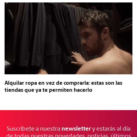
Alquilar ropa en vez de comprarla: estas son las
tiendas que ya te permiten hacerlo
NOTICIAS
FRESCAS
newsletter
Suscríbete a nuestra
y estarás al día
de todas nuestras novedades, noticias, últimos