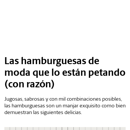
Tags:
#Tendencias
#Cultura
Las hamburguesas de
moda que lo están petando
#Estilo
(con razón)
#Marcianadas
Jugosas, sabrosas y con mil combinaciones posibles,
#Pantallas
las hamburguesas son un manjar exquisito como bien
demuestran las siguientes delicias.
#Planes