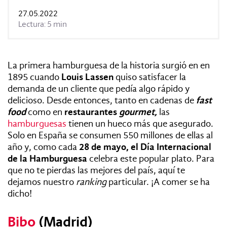
REVISTAS:
VIS-À-VIS
MINE
27.05.2022
Lectura: 5 min
La primera hamburguesa de la historia surgió en en
1895 cuando
Louis Lassen
quiso satisfacer la
demanda de un cliente que pedía algo rápido y
delicioso. Desde entonces, tanto en cadenas de
fast
food
como en
restaurantes
gourmet,
las
hamburguesas
tienen un hueco más que asegurado.
Solo en España se consumen 550 millones de ellas al
año y, como cada
28 de mayo, el Día Internacional
de la Hamburguesa
celebra este popular plato. Para
que no te pierdas las mejores del país, aquí te
dejamos nuestro
ranking
particular. ¡A comer se ha
dicho!
Bibo
(Madrid)