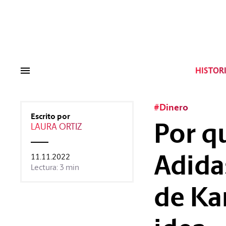
Tags:
#Tendencias
#Cultura
#Es
HISTOR
#Dinero
Escrito por
Por q
LAURA ORTIZ
Adidas
11.11.2022
Lectura: 3 min
de Ka