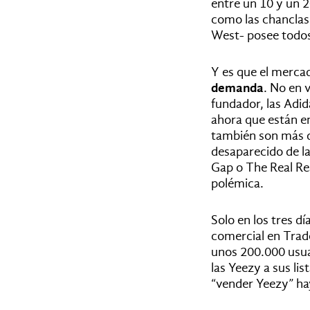
entre un 10 y un 
como las chancla
West- posee todos
Y es que el mercad
demanda
. No en 
fundador, las Adid
ahora que están e
también son más d
desaparecido de la
Gap o The Real Re
polémica.
Solo e
n los tres d
comercial en Trad
unos 200.000 usu
las Yeezy a sus li
“vender Yeezy” hay