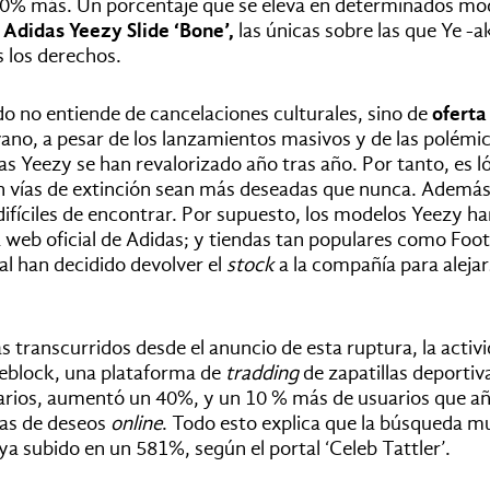
20% más. Un porcentaje que se eleva en determinados mo
s
Adidas Yeezy Slide ‘Bone’,
las únicas sobre las que Ye -
 los derechos.
o no entiende de cancelaciones culturales, sino de
oferta
vano, a pesar de los lanzamientos masivos y de las polémi
as Yeezy se han revalorizado año tras año. Por tanto, es l
n vías de extinción sean más deseadas que nunca. Además
ifíciles de encontrar. Por supuesto, los modelos Yeezy h
 web oficial de Adidas; y tiendas tan populares como Foot
al han decidido devolver el
stock
a la compañía para alejar
ías transcurridos desde el anuncio de esta ruptura, la activ
eblock, una plataforma de
tradding
de zapatillas deportiv
arios, aumentó un 40%, y un
10 % más de usuarios que a
stas de deseos
online
.
Todo esto explica que la búsqueda m
a subido en un 581%, según el portal ‘Celeb Tattler’.