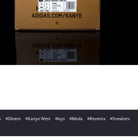
s
#Dinero
#Kanye West
#lujo
#Moda
#Reventa
#Sneakers