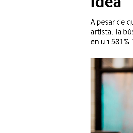
idea
A pesar de q
artista, la 
en un 581%. 