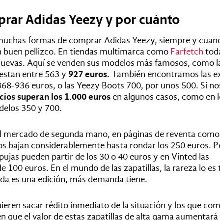
rar Adidas Yeezy y por cuánto
muchas formas de comprar Adidas Yeezy, siempre y cuan
n buen pellizco. En tiendas multimarca como
Farfetch
toda
uevas. Aquí se venden sus modelos más famosos, como l
uestan entre 563 y
927 euros.
También encontramos las e
8-936 euros, o las Yeezy Boots 700, por unos 500. Si n
ecios superan los 1.000 euros
en algunos casos, como en l
elos 350 y 700.
el mercado de segunda mano, en páginas de reventa como
os bajan considerablemente hasta rondar los 250 euros. P
 pujas pueden partir de los 30 o 40 euros y en Vinted las
e 100 euros.
En el mundo de las zapatillas, la rareza lo es
da es una edición, más demanda tiene.
eren sacar rédito inmediato de la situación y los que com
 que el valor de estas zapatillas de alta gama aumentará 