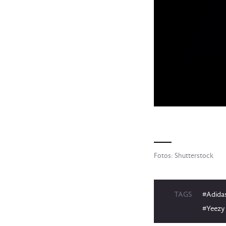
Fotos: Shutterstock
TAGS
#Adida
#Yeezy