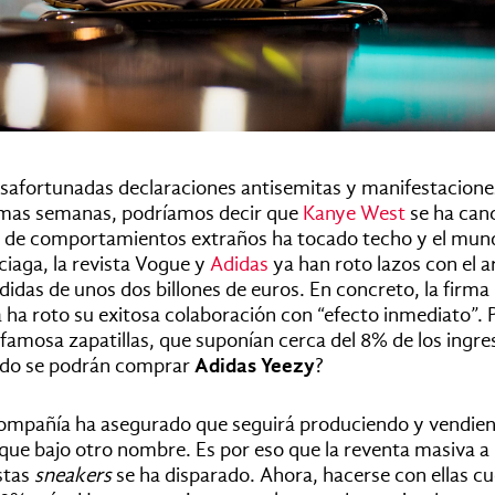
safortunadas declaraciones antisemitas y manifestacione
ltimas semanas, podríamos decir que
Kanye West
se ha canc
da de comportamientos extraños ha tocado techo y el mun
ciaga, la revista Vogue y
Adidas
ya han roto lazos con el ar
idas de unos dos billones de euros. En concreto, la firma
ha roto su exitosa colaboración con “efecto inmediato”. 
famosa zapatillas, que suponían cerca del 8% de los ingres
do se podrán comprar
Adidas Yeezy
?
mpañía ha asegurado que seguirá produciendo y vendien
que bajo otro nombre. Es por eso que la reventa masiva a
stas
sneakers
se ha disparado. Ahora, hacerse con ellas c