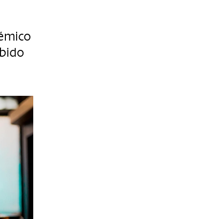
lémico
ubido