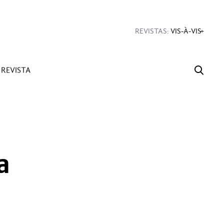
#Diseño
#Sexo
#Dinero
#Rincones
REVISTAS:
VIS-À-VIS
MINE
REVISTA
a