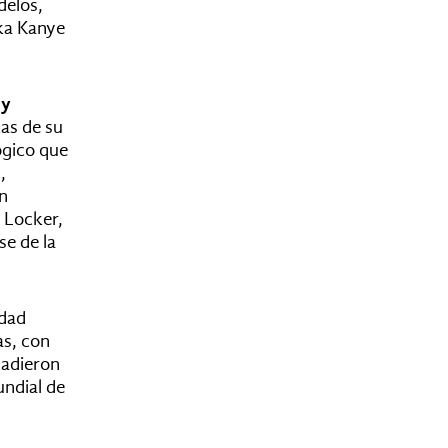
delos,
aka Kanye
 y
cas de su
ógico que
,
an
 Locker,
se de la
idad
as, con
ñadieron
undial de