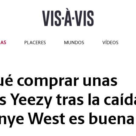
tilo
#Marcianadas
#Pantallas
#Planes
#Gastro
#Caras
IAS
PLACERES
MUNDOS
VÍDEOS
ué comprar unas
 Yeezy tras la caíd
nye West es buena