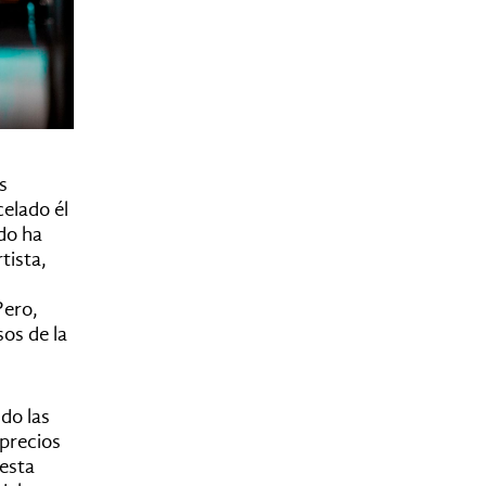
s
elado él
do ha
tista,
Pero,
os de la
do las
 precios
uesta