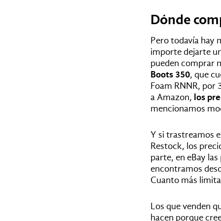
Dónde comp
Pero todavía hay 
importe dejarte u
pueden comprar n
Boots 350
, que c
Foam RNNR, por 36
a Amazon,
los pr
mencionamos mod
Y si trastreamos 
Restock, los preci
parte, en eBay las
encontramos desd
Cuanto más limita
Los que venden qui
hacen porque creen