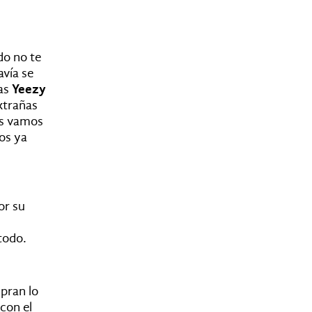
do no te
vía se
as
Yeezy
xtrañas
os vamos
os ya
or su
 todo.
pran lo
con el