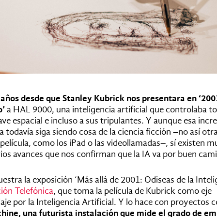
 años desde que Stanley Kubrick nos presentara en ‘200
o’
a HAL 9000, una inteligencia artificial que controlaba t
ve espacial e incluso a sus tripulantes. Y aunque esa incre
odavía siga siendo cosa de la ciencia ficción –no así otr
 película, como los iPad o las videollamadas–, sí existen 
rios avances que nos confirman que la IA va por buen cam
estra la exposición ‘Más allá de 2001: Odiseas de la Inteli
ión Telefónica
, que toma la película de Kubrick como eje
aje por la Inteligencia Artificial. Y lo hace con proyectos
ine, una futurista instalación que mide el grado de em