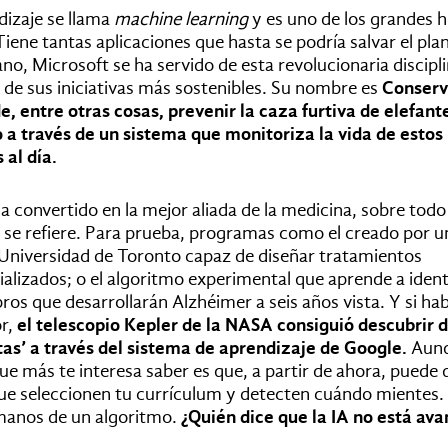
dizaje se llama
machine learning
y es uno de los grandes hi
 Tiene tantas aplicaciones que hasta se podría salvar el pla
no, Microsoft se ha servido de esta revolucionaria discipl
a de sus iniciativas más sostenibles. Su nombre es
Conserv
, entre otras cosas, prevenir la caza furtiva de elefante
o a través de un sistema que monitoriza la vida de estos
 al día.
a convertido en la mejor aliada de la medicina, sobre todo
n se refiere. Para prueba, programas como el creado por u
a Universidad de Toronto capaz de diseñar tratamientos
alizados; o el algoritmo experimental que aprende a ident
os que desarrollarán Alzhéimer a seis años vista. Y si h
or,
el telescopio Kepler de la NASA consiguió descubrir 
as’ a través del sistema de aprendizaje de Google.
Aunq
 que más te interesa saber es que, a partir de ahora, puede
que seleccionen tu currículum y detecten cuándo mientes.
 manos de un algoritmo.
¿Quién dice que la IA no está av