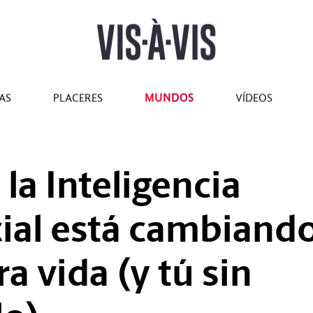
tilo
#Marcianadas
#Pantallas
#Planes
#Gastro
#Caras
MUNDOS
AS
PLACERES
VÍDEOS
la Inteligencia
icial está cambiand
a vida (y tú sin