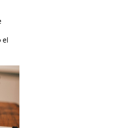
e
 el