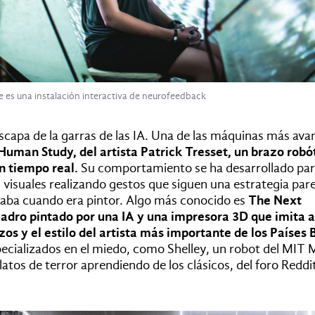
es una instalación interactiva de neurofeedback
scapa de la garras de las IA. Una de las máquinas más av
Human Study, del artista Patrick Tresset, un brazo robó
n tiempo real.
Su comportamiento se ha desarrollado pa
 visuales realizando gestos que siguen una estrategia pare
lizaba cuando era pintor. Algo más conocido es
The Next
dro pintado por una IA y una impresora 3D que imita a
zos y el estilo del artista más importante de los Países 
pecializados en el miedo, como Shelley, un robot del MIT 
latos de terror aprendiendo de los clásicos, del foro Reddit