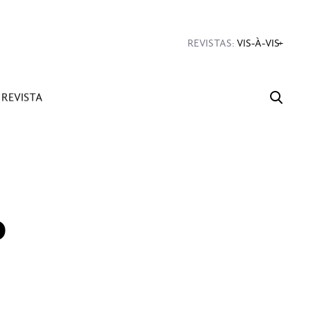
#Diseño
#Sexo
#Dinero
#Rincones
REVISTAS:
VIS-À-VIS
MINE
REVISTA
o