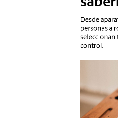
saber
Desde apara
personas a r
seleccionan 
control.