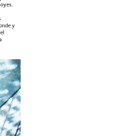
 oyes.
s
ponde y
el
a