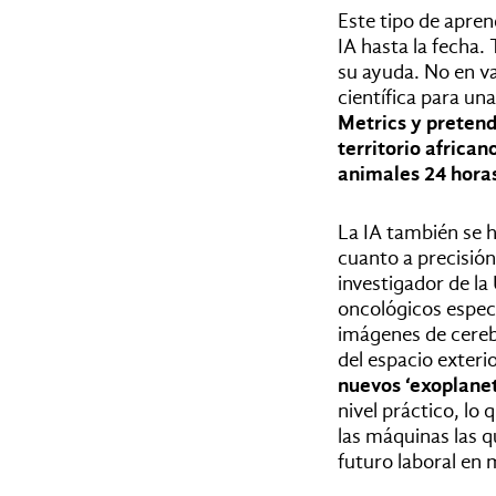
Este tipo de apren
IA hasta la fecha.
su ayuda. No en va
científica para un
Metrics y pretende
territorio african
animales 24 horas
La IA también se h
cuanto a precisió
investigador de l
oncológicos especi
imágenes de cerebr
del espacio exteri
nuevos ‘exoplanet
nivel práctico, lo
las máquinas las 
futuro laboral en