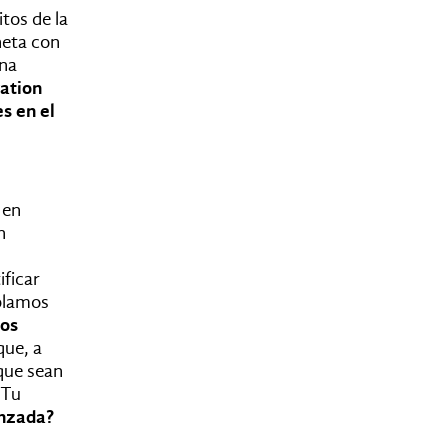
tos de la
neta con
ina
ation
s en el
 en
n
ificar
ablamos
dos
ue, a
 que sean
 Tu
anzada?