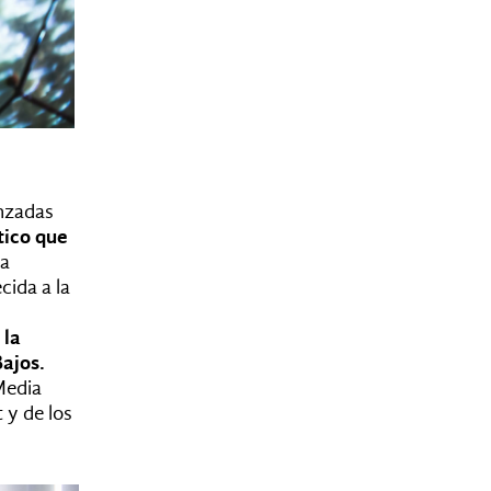
anzadas
tico que
ra
cida a la
 la
Bajos.
Media
 y de los