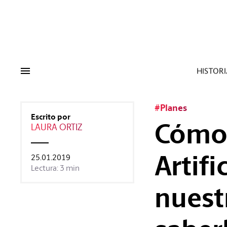
Tags:
#Tendencias
#Cultura
#Es
HISTORI
#Planes
Escrito por
Cómo 
LAURA ORTIZ
Artif
25.01.2019
Lectura: 3 min
nuestr