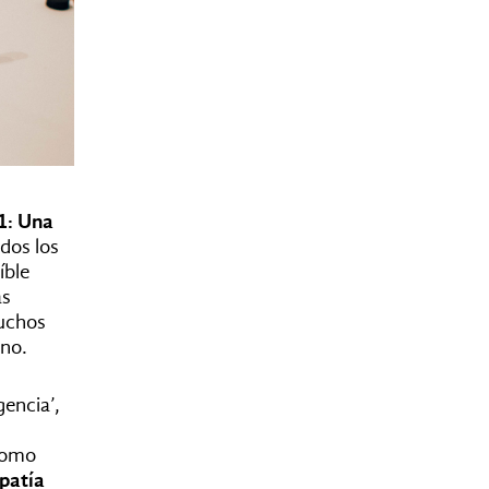
1: Una
odos los
íble
as
muchos
ino.
gencia’,
 como
patía