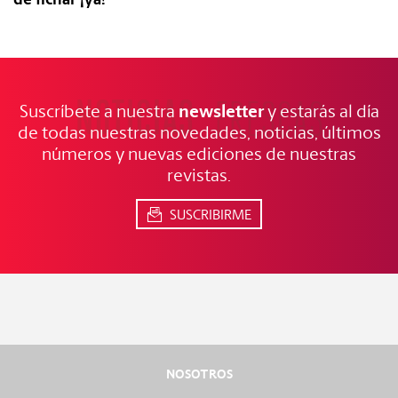
NOTICIAS
FRESCAS
newsletter
Suscríbete a nuestra
y estarás al día
de todas nuestras novedades, noticias, últimos
números y nuevas ediciones de nuestras
revistas.
SUSCRIBIRME
NOSOTROS