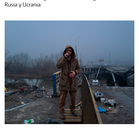
Rusia y Ucrania.
Tags:
#Tendencias
#Cultura
#Estilo
#Marcianadas
#Pantallas
#Planes