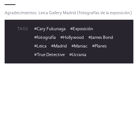
Agradecimientos: Leica Gallery Madrid (fotografías de la exposición)
TAGS
#Cary Fukunaga
#Exposición
#fotografía
#Hollywood
#James Bond
#Leica
#Madrid
#Maniac
#Planes
#True Detective
#Ucrania