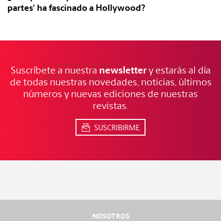
partes’ ha fascinado a Hollywood?
NOTICIAS
FRESCAS
newsletter
Suscríbete a nuestra
y estarás al día
de todas nuestras novedades, noticias, últimos
números y nuevas ediciones de nuestras
revistas.
SUSCRIBIRME
NOSOTROS