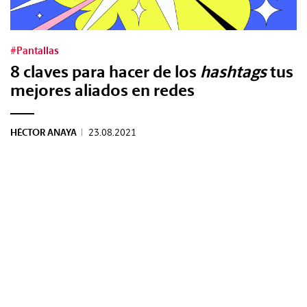
Tags:
#Pantallas
8 claves para hacer de los
hashtags
tus
#Tendencias
mejores aliados en redes
#Cultura
HÉCTOR ANAYA
|
23.08.2021
#Estilo
#Marcianadas
#Pantallas
#Planes