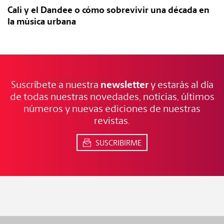
Cali y el Dandee o cómo sobrevivir una década en
la música urbana
NOTICIAS
FRESCAS
newsletter
Suscríbete a nuestra
y estarás al día
de todas nuestras novedades, noticias, últimos
números y nuevas ediciones de nuestras
revistas.
SUSCRIBIRME