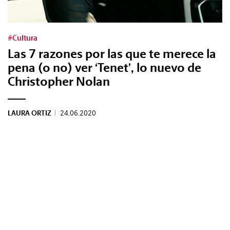
Tags:
#Cultura
Las 7 razones por las que te merece la
#Tendencias
pena (o no) ver ‘Tenet’, lo nuevo de
Christopher Nolan
#Cultura
LAURA ORTIZ
|
24.06.2020
#Estilo
#Marcianadas
#Pantallas
#Planes