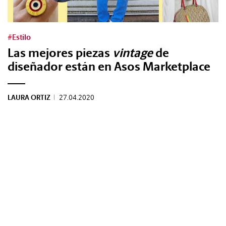
Tags:
#Estilo
Las mejores piezas
vintage
de
#Tendencias
diseñador están en Asos Marketplace
#Cultura
LAURA ORTIZ
|
27.04.2020
#Estilo
#Marcianadas
#Pantallas
#Planes