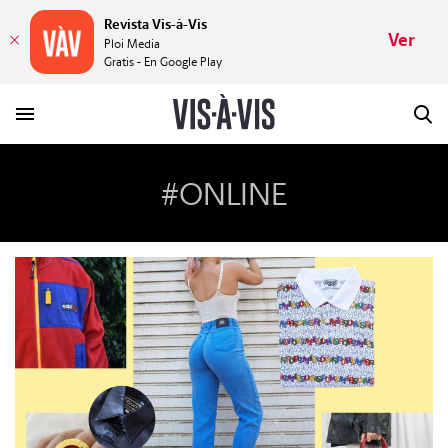
Revista Vis-à-Vis
Ver
Ploi Media
Gratis - En Google Play
#ONLINE
HISTORIAS
PLACERES
MUNDOS
VÍDEOS
REVISTA