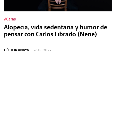
Tags:
#Caras
Alopecia, vida sedentaria y humor de
#Tendencias
pensar con Carlos Librado (Nene)
#Cultura
HÉCTOR ANAYA
|
28.06.2022
#Estilo
#Marcianadas
#Pantallas
#Planes