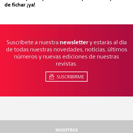
de fichar ¡ya!
NOTICIAS
FRESCAS
newsletter
Suscríbete a nuestra
y estarás al día
de todas nuestras novedades, noticias, últimos
números y nuevas ediciones de nuestras
revistas.
SUSCRIBIRME
NOSOTROS