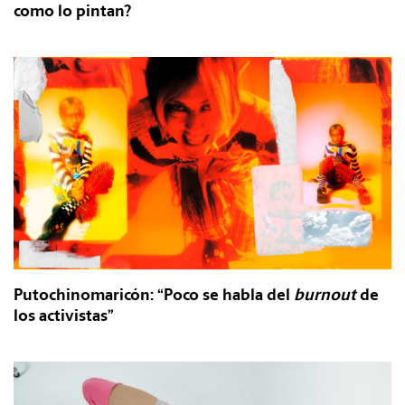
como lo pintan?
Putochinomaricón: “Poco se habla del
burnout
de
los activistas”