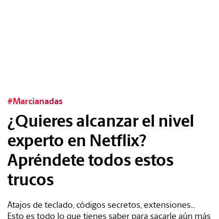
Tags:
#Tendencias
#Cultura
#Marcianadas
¿Quieres alcanzar el nivel
#Estilo
experto en Netflix?
#Marcianadas
Apréndete todos estos
#Pantallas
trucos
#Planes
Atajos de teclado, códigos secretos, extensiones...
Esto es todo lo que tienes saber para sacarle aún más