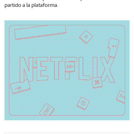
partido a la plataforma.
#Gastro
#Caras
#Diseño
#Sexo
#Dinero
#Rincones