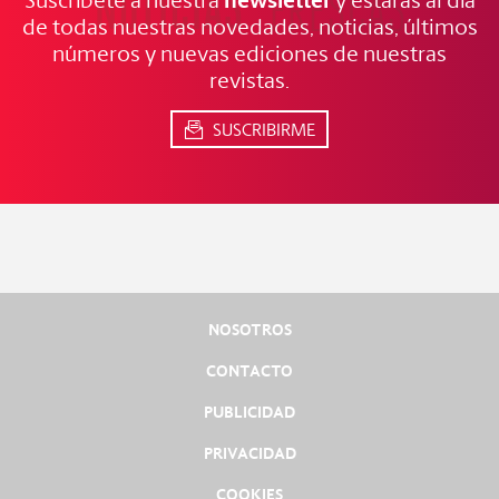
NOTICIAS
FRESCAS
de todas nuestras novedades, noticias, últimos
números y nuevas ediciones de nuestras
revistas.
SUSCRIBIRME
NOSOTROS
CONTACTO
PUBLICIDAD
PRIVACIDAD
COOKIES