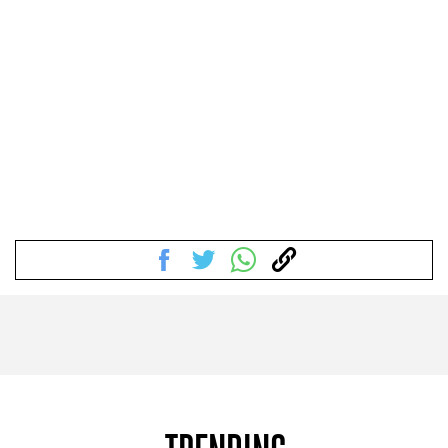
#Gastro
#Caras
#Diseño
#Sexo
#Dinero
#Rincones