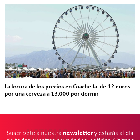
La locura de los precios en Coachella: de 12 euros
por una cerveza a 13.000 por dormir
NOTICIAS
FRESCAS
newsletter
Suscríbete a nuestra
y estarás al día