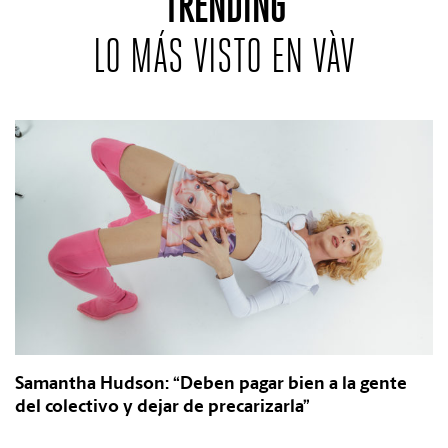
TRENDING
REVISTAS:
VIS-À-VIS
MINE
LO MÁS VISTO EN VÀV
Samantha Hudson: “Deben pagar bien a la gente
del colectivo y dejar de precarizarla”