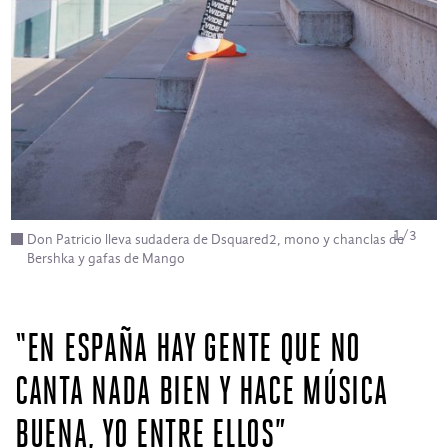
1
/
3
Don Patricio lleva sudadera de Dsquared2, mono y chanclas de
Bershka y gafas de Mango
“EN ESPAÑA HAY GENTE QUE NO
CANTA NADA BIEN Y HACE MÚSICA
BUENA, YO ENTRE ELLOS”