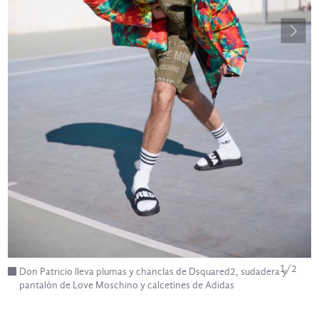
1
/
2
Don Patricio lleva plumas y chanclas de Dsquared2, sudadera y
pantalón de Love Moschino y calcetines de Adidas