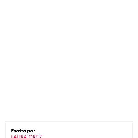
#Gastro
#Caras
#Diseño
#Sexo
#Dinero
#Rincones
Escrito por
LAURA ORTIZ