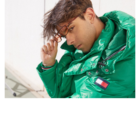
Tags:
#Tendencias
#Cultura
#Estilo
#Marcianadas
#Pantallas
#Planes