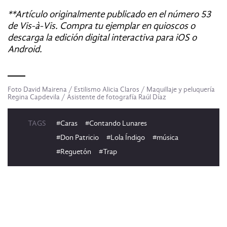
**Artículo originalmente publicado en el número 53
de Vis-à-Vis. Compra tu ejemplar en quioscos o
descarga la edición digital interactiva para iOS o
Android.
Foto David Mairena / Estilismo Alicia Claros / Maquillaje y peluquería
Regina Capdevila / Asistente de fotografía Raúl Díaz
TAGS
#Caras
#Contando Lunares
#Don Patricio
#Lola Índigo
#música
#Reguetón
#Trap