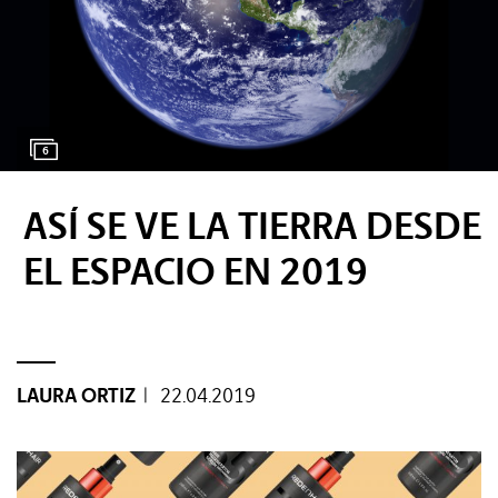
Tags:
#Tendencias
6
#Cultura
ASÍ SE VE LA TIERRA DESDE
EL ESPACIO EN 2019
#Estilo
#Marcianadas
#Pantallas
LAURA ORTIZ
|
22.04.2019
#Planes