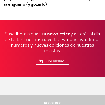
averiguarlo (y gozarlo)
NOTICIAS
FRESCAS
newsletter
Suscríbete a nuestra
y estarás al día
de todas nuestras novedades, noticias, últimos
números y nuevas ediciones de nuestras
revistas.
SUSCRIBIRME
NOSOTROS