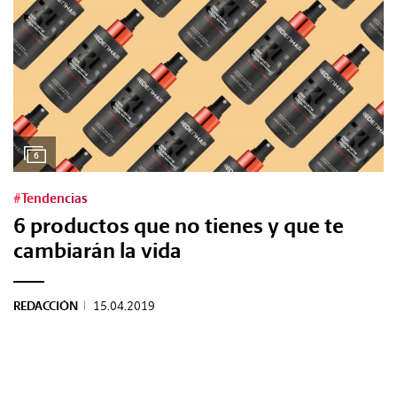
#Gastro
#Caras
#Diseño
6
#Sexo
#Tendencias
#Dinero
6 productos que no tienes y que te
cambiarán la vida
#Rincones
REDACCIÓN
|
15.04.2019