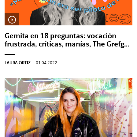
#Gastro
#Caras
Gemita en 18 preguntas: vocación
#Diseño
frustrada, críticas, manías, The Grefg…
#Sexo
LAURA ORTIZ
|
01.04.2022
#Dinero
#Rincones