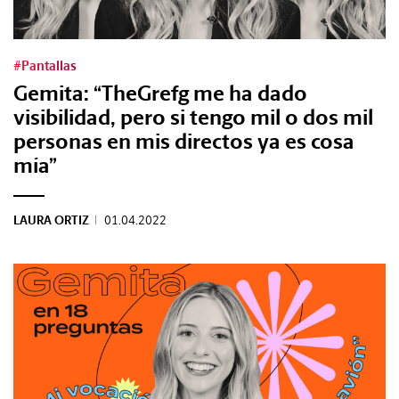
Tags:
#Pantallas
Gemita: “TheGrefg me ha dado
#Tendencias
visibilidad, pero si tengo mil o dos mil
personas en mis directos ya es cosa
mía”
#Cultura
#Estilo
LAURA ORTIZ
|
01.04.2022
#Marcianadas
#Pantallas
#Planes