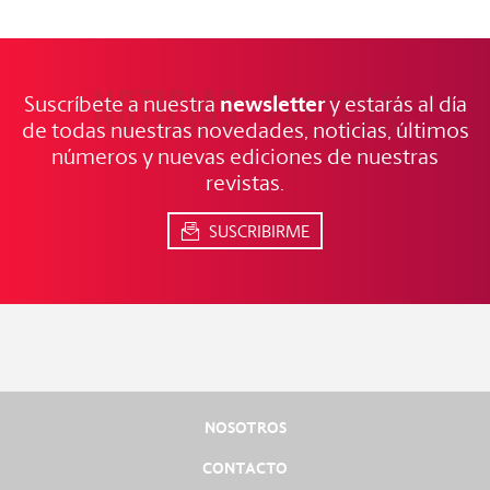
NOTICIAS
FRESCAS
newsletter
Suscríbete a nuestra
y estarás al día
de todas nuestras novedades, noticias, últimos
números y nuevas ediciones de nuestras
revistas.
SUSCRIBIRME
NOSOTROS
CONTACTO