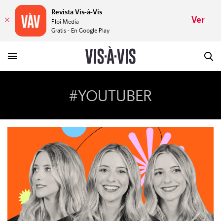
Revista Vis-à-Vis
Ver
Ploi Media
Gratis - En Google Play
#YOUTUBER
HISTORIAS
PLACERES
MUNDOS
VÍDEOS
REVISTA