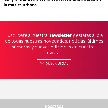
la música urbana
NOTICIAS
FRESCAS
newsletter
Suscríbete a nuestra
y estarás al día
de todas nuestras novedades, noticias, últimos
números y nuevas ediciones de nuestras
revistas.
SUSCRIBIRME
NOSOTROS