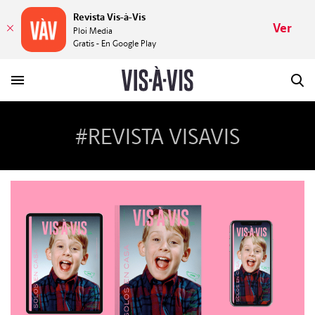
Revista Vis-à-Vis
Ver
Ploi Media
Gratis - En Google Play
#REVISTA VISAVIS
HISTORIAS
PLACERES
MUNDOS
VÍDEOS
REVISTA