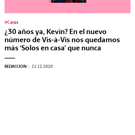
Tags:
#Caras
¿30 años ya, Kevin? En el nuevo
#Tendencias
número de Vis-à-Vis nos quedamos
más ‘Solos en casa’ que nunca
#Cultura
REDACCIÓN
|
21.12.2020
#Estilo
#Marcianadas
#Pantallas
#Planes