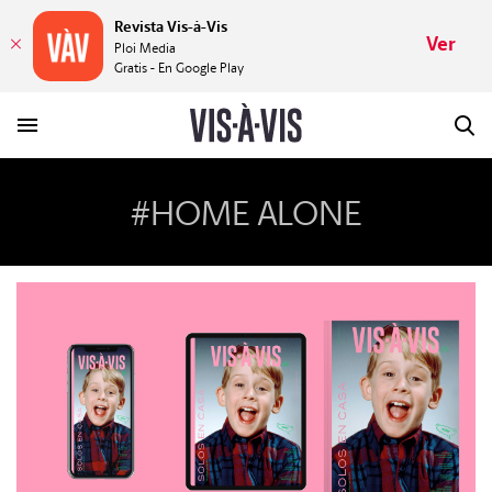
Revista Vis-à-Vis
Ver
Ploi Media
Gratis - En Google Play
#HOME ALONE
HISTORIAS
PLACERES
MUNDOS
VÍDEOS
REVISTA