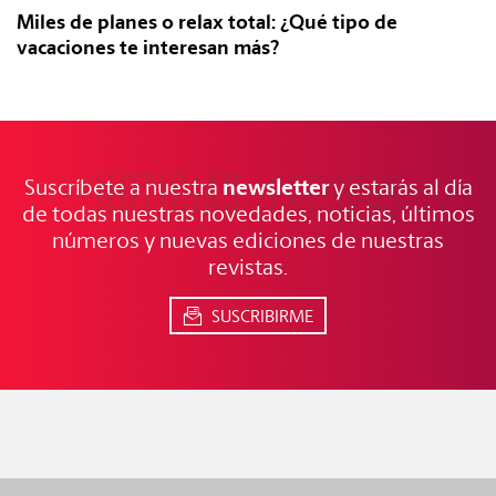
Miles de planes o relax total: ¿Qué tipo de
vacaciones te interesan más?
NOTICIAS
FRESCAS
newsletter
Suscríbete a nuestra
y estarás al día
de todas nuestras novedades, noticias, últimos
números y nuevas ediciones de nuestras
revistas.
SUSCRIBIRME