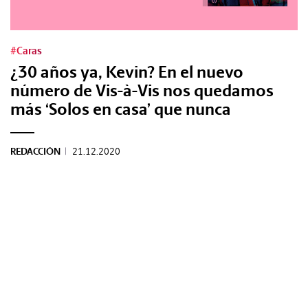
Tags:
#Caras
¿30 años ya, Kevin? En el nuevo
#Tendencias
número de Vis-à-Vis nos quedamos
más ‘Solos en casa’ que nunca
#Cultura
REDACCIÓN
|
21.12.2020
#Estilo
#Marcianadas
#Pantallas
#Planes