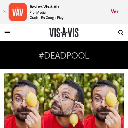
Revista Vis-à-Vis
Ver
Ploi Media
Gratis - En Google Play
#DEADPOOL
HISTORIAS
PLACERES
MUNDOS
VÍDEOS
REVISTA