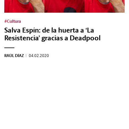
Tags:
#Cultura
Salva Espín: de la huerta a ‘La
#Tendencias
Resistencia’ gracias a Deadpool
#Cultura
RAÚL DÍAZ
|
04.02.2020
#Estilo
#Marcianadas
#Pantallas
#Planes