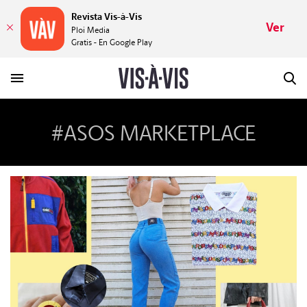
Revista Vis-à-Vis
Ver
Ploi Media
Gratis - En Google Play
#ASOS MARKETPLACE
HISTORIAS
PLACERES
MUNDOS
VÍDEOS
REVISTA