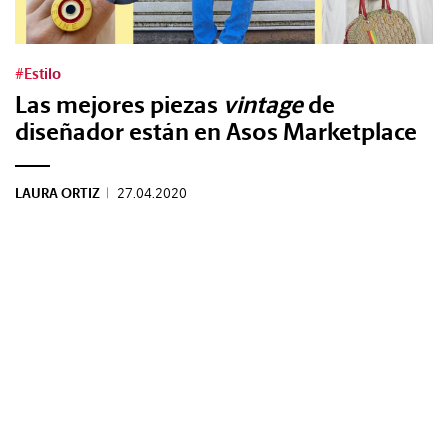
Tags:
#Estilo
Las mejores piezas
vintage
de
#Tendencias
diseñador están en Asos Marketplace
#Cultura
LAURA ORTIZ
|
27.04.2020
#Estilo
#Marcianadas
#Pantallas
#Planes